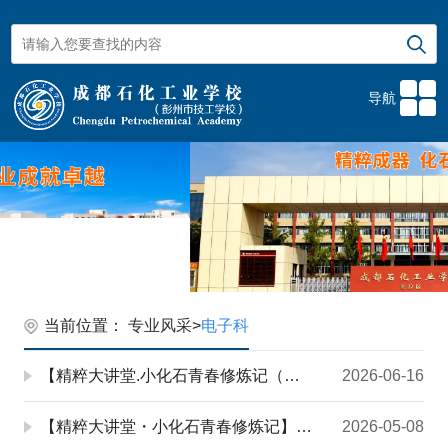
导航
当前位置：
专业风采
>
电子科
【精粹大讲堂.小化石青春修炼记（二）】技能筑梦，一路向阳！
2026-06-16
【精粹大讲堂・小化石青春修炼记】中考虽遇风霜，中职逆袭成光
2026-05-08